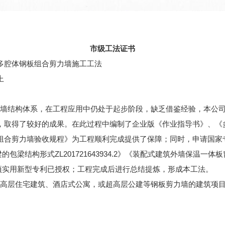
市级工法证书
多腔体钢板组合剪力墙施工工法
上
力墙结构体系，在工程应用中仍处于起步阶段，缺乏借鉴经验，本公
，取得了较好的成果。在此过程中编制了企业版《作业指导书》、《
组合剪力墙验收规程》为工程顺利完成提供了保障；同时，申请国家
梁的包梁结构形式
ZL201721643934.2
》《
装配式建筑外墙保温一体板
3X》等5项实用新型专利已授权；工程完成后进行总结提炼，形成本工法。
、高层住宅建筑、酒店式公寓，或超高层公建等钢板剪力墙的建筑项