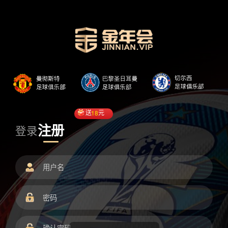
送
18
元
注册
登录