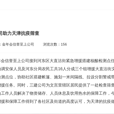
司助力天津抗疫筛查
：金年会信誉至上公司
浏览次数：
156
年会信誉至上公司接到河东区大直沽街紧急增援搭建核酸检测点
抽调安保人员及河东分局农民工共16人分成三个组增援大直沽街
检测点位，协助社区搭建帐篷、施划一米间隔线、拉设分割警戒
增援任务。同时，三建公司为文宫里辖区居民提供了一处检查筛
为工作人员解决了物资储存、人员休息及饮用热水的保障工作，今
增援和保障工作得到了各社区及街道的高度认可，为天津的抗疫